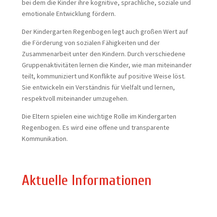
bei dem die Kinder ihre kognitive, sprachliche, soziale und
emotionale Entwicklung fördern.
Der Kindergarten Regenbogen legt auch großen Wert auf
die Förderung von sozialen Fähigkeiten und der
Zusammenarbeit unter den Kindern. Durch verschiedene
Gruppenaktivitäten lernen die Kinder, wie man miteinander
teilt, kommuniziert und Konflikte auf positive Weise löst.
Sie entwickeln ein Verständnis für Vielfalt und lernen,
respektvoll miteinander umzugehen.
Die Eltern spielen eine wichtige Rolle im Kindergarten
Regenbogen. Es wird eine offene und transparente
Kommunikation.
Aktuelle Informationen