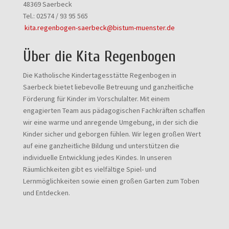
48369 Saerbeck
Tel.: 02574 / 93 95 565
kita.regenbogen-saerbeck@bistum-muenster.de
Über die Kita Regenbogen
Die Katholische Kindertagesstätte Regenbogen in
Saerbeck bietet liebevolle Betreuung und ganzheitliche
Förderung für Kinder im Vorschulalter. Mit einem
engagierten Team aus pädagogischen Fachkräften schaffen
wir eine warme und anregende Umgebung, in der sich die
Kinder sicher und geborgen fühlen. Wir legen großen Wert
auf eine ganzheitliche Bildung und unterstützen die
individuelle Entwicklung jedes Kindes. In unseren
Räumlichkeiten gibt es vielfältige Spiel- und
Lernmöglichkeiten sowie einen großen Garten zum Toben
und Entdecken.