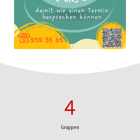
4
Gruppen