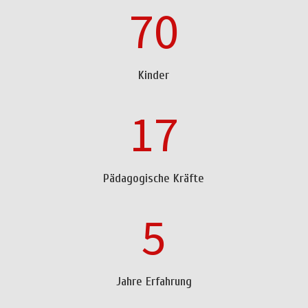
70
Kinder
17
Pädagogische Kräfte
5
Jahre Erfahrung