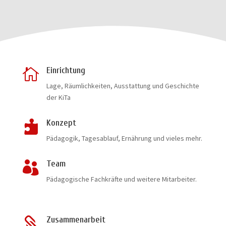
Einrichtung

Lage, Räumlichkeiten, Ausstattung und Geschichte
der KiTa
Konzept

Pädagogik, Tagesablauf, Ernährung und vieles mehr.
Team

Pädagogische Fachkräfte und weitere Mitarbeiter.
Zusammenarbeit
